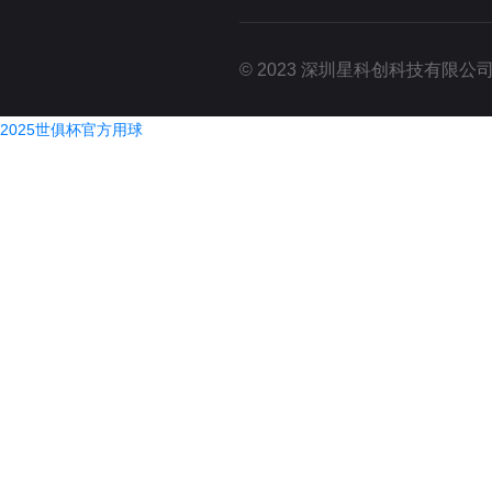
© 2023 深圳星科创科技有限
2025世俱杯官方用球