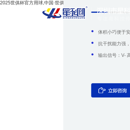
2025世俱杯官方用球,中国·世俱杯官方世俱杯官网
•
体积小巧便于安装
•
抗干扰能力强
•
输出信号：V