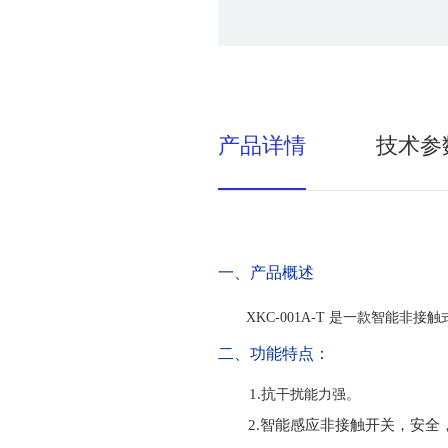
产品详情
技术参
一、
产品
概
述
XKC
-001
A
-
T
是一款智能非接触式开
二、功能特点：
1.抗
干
扰能力强。
2.智能感应非接触开关，安全