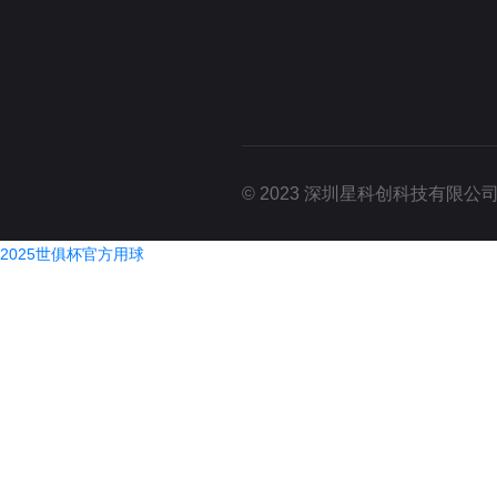
© 2023 深圳星科创科技有限
2025世俱杯官方用球