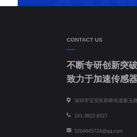
CONTACT US
不断专研创新突
致力于加速传感
深圳市宝安区新桥街道新玉路
181-3822-8327
3204645724@qq.com