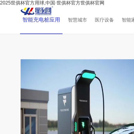
2025世俱杯官方用球,中国·世俱杯官方世俱杯官网
智能充电桩应用
智慧城市
医疗设备
智能