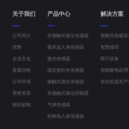
关于我们
产品中心
解决方案
公司简介
非接触式液位传感器
智能充电桩应
优势
毫米波人体传感器
智慧城市
企业文化
激光传感器
医疗设备
发展历程
漫反射红外传感器
智能家电应用
公司环境
接触式液位传感器
农业机器生产
荣誉资质
非接触式液位控制器
组织架构
气体传感器
热释电人体传感器