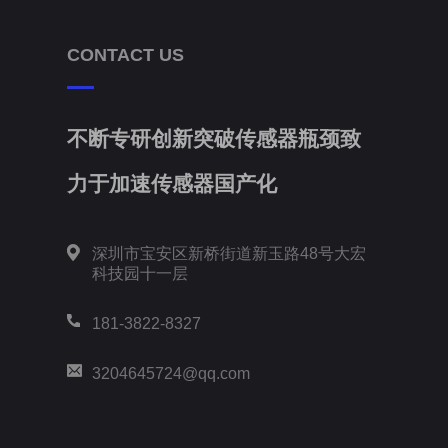
CONTACT US
不断专研创新突破传感器瓶颈致
力于加速传感器国产化
深圳市宝安区新桥街道新玉路48号大宏
科技园十一层
181-3822-8327
3204645724@qq.com