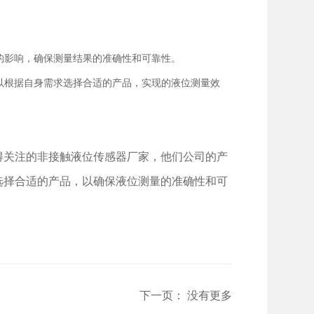
响，确保测量结果的准确性和可靠性。
以根据自身需求选择合适的产品，实现的液位测量效
关注的非接触液位传感器厂家，他们公司的产
选择合适的产品，以确保液位测量的准确性和可
下一页： 没有更多