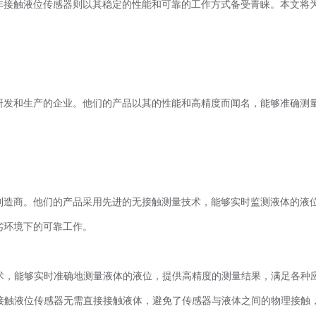
非接触液位传感器则以其稳定的性能和可靠的工作方式备受青睐。本文将为
产的企业。他们的产品以其的性能和高精度而闻名，能够准确测量各种
。他们的产品采用先进的无接触测量技术，能够实时监测液体的液位变化
环境下的可靠工作。
，能够实时准确地测量液体的液位，提供高精度的测量结果，满足各种应
，非接触液位传感器无需直接接触液体，避免了传感器与液体之间的物理接触