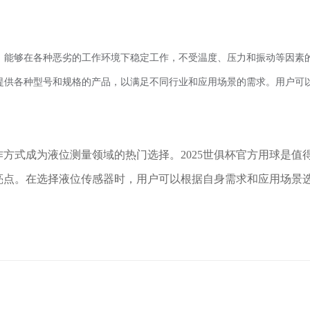
，能够在各种恶劣的工作环境下稳定工作，不受温度、压力和振动等因素的影
家提供各种型号和规格的产品，以满足不同行业和应用场景的需求。用户可
成为液位测量领域的热门选择。2025世俱杯官方用球是值得
亮点。在选择液位传感器时，用户可以根据自身需求和应用场景